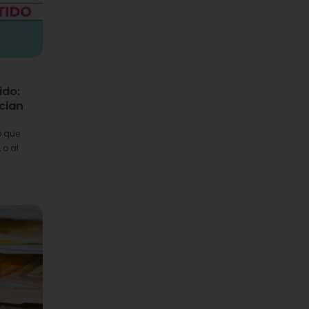
ido:
ncian
o que
 o al