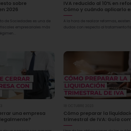
uesto sobre
IVA reducido al 10% en ref
en 2026
Cómo y cuándo aplicarlo e
sto de Sociedades es una de
A la hora de realizar reformas, existen
 fiscales empresariales más
dudas con respecto al tratamiento fis
égimen...
23
18 OCTUBRE 2023
errar una empresa
Cómo preparar la liquidac
 legalmente?
trimestral de IVA: Guía co
vo de un negocio sea generar
Una de las obligaciones de los autó