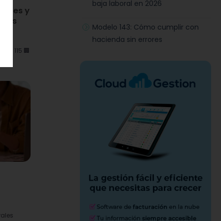
baja laboral en 2026
qué es y
rores
Modelo 143: Cómo cumplir con
hacienda sin errores
 el 115 🏢
rales