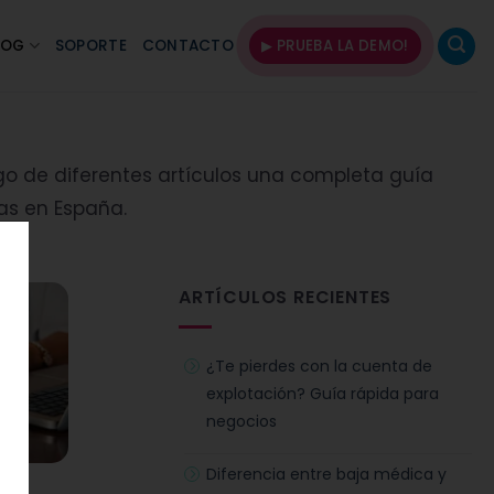
LOG
SOPORTE
CONTACTO
▶ PRUEBA LA DEMO!
rgo de diferentes artículos una completa guía
as en España.
ARTÍCULOS RECIENTES
¿Te pierdes con la cuenta de
explotación? Guía rápida para
negocios
Diferencia entre baja médica y