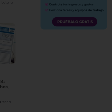
ibutaria,
24:
chas,
a fecha