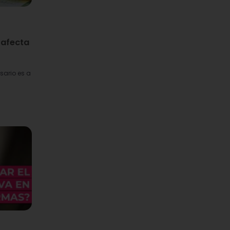
:
 afecta
sario es a