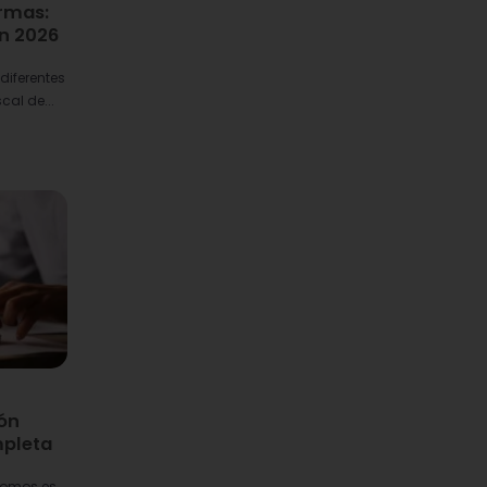
ormas:
n 2026
 diferentes
cal de...
ión
mpleta
nomos es