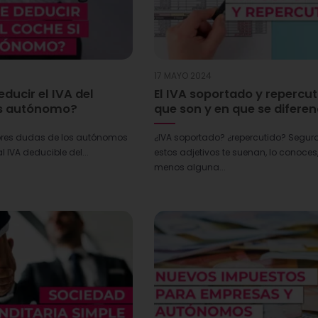
17 MAYO 2024
ducir el IVA del
El IVA soportado y repercut
es autónomo?
que son y en que se difere
res dudas de los autónomos
¿IVA soportado? ¿repercutido? Segur
l IVA deducible del...
estos adjetivos te suenan, lo conoces,
menos alguna...