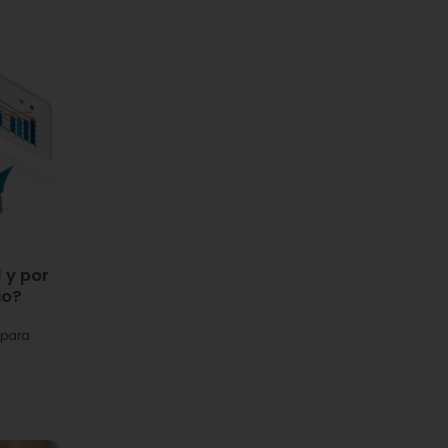
 y por
io?
 para