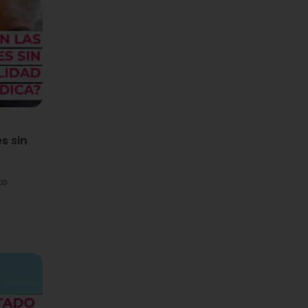
s sin
to