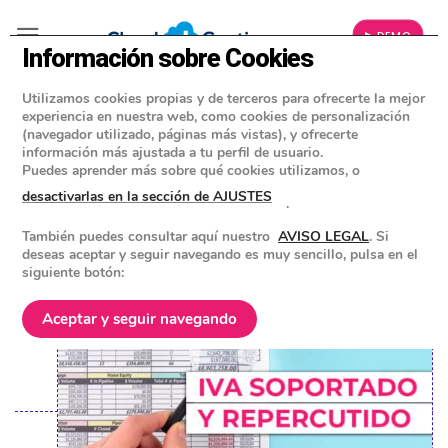
▶ DEMO
Información sobre Cookies
Utilizamos cookies propias y de terceros para ofrecerte la mejor
»
BLOG
experiencia en nuestra web, como cookies de personalización
IMPUESTOS PARA EMPRESAS Y AUTÓNOMOS
(navegador utilizado, páginas más vistas), y ofrecerte
información más ajustada a tu perfil de usuario.
El IVA soportado y repercutido: que
Puedes aprender más sobre qué cookies utilizamos, o
son y en que se diferencian
desactivarlas en la sección de AJUSTES
.
También puedes consultar aquí nuestro
AVISO LEGAL
. Si
POSTED ON
17 MAYO 2024
BY
EQUIPO DE CLOUD GESTION
deseas aceptar y seguir navegando es muy sencillo, pulsa en el
siguiente botón:
Aceptar y seguir navegando