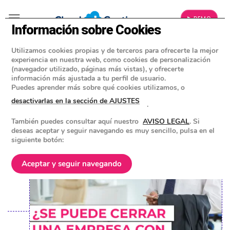
▶ DEMO
Información sobre Cookies
Utilizamos cookies propias y de terceros para ofrecerte la mejor
»
BLOG
experiencia en nuestra web, como cookies de personalización
IMPUESTOS PARA EMPRESAS Y AUTÓNOMOS
(navegador utilizado, páginas más vistas), y ofrecerte
información más ajustada a tu perfil de usuario.
¿Se puede cerrar una empresa con
Puedes aprender más sobre qué cookies utilizamos, o
deudas legalmente?
desactivarlas en la sección de AJUSTES
.
También puedes consultar aquí nuestro
AVISO LEGAL
. Si
POSTED ON
15 NOVIEMBRE 2023
BY
EQUIPO DE CLOUD GESTION
deseas aceptar y seguir navegando es muy sencillo, pulsa en el
siguiente botón:
Aceptar y seguir navegando