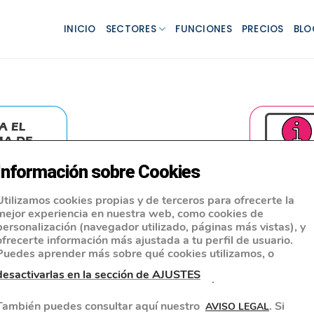
INICIO
SECTORES
FUNCIONES
PRECIOS
BLO
Información sobre Cookies
Utilizamos cookies propias y de terceros para ofrecerte la
mejor experiencia en nuestra web, como cookies de
personalización (navegador utilizado, páginas más vistas), y
 contratado el Plan
Te recomendamos q
ofrecerte información más ajustada a tu perfil de usuario.
Puedes aprender más sobre qué cookies utilizamos, o
y Soporte.
Online, contiene gr
desactivarlas en la sección de AJUSTES
.
También puedes consultar aquí nuestro
. Si
AVISO LEGAL