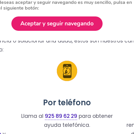
deseas aceptar y seguir navegando es muy sencillo, pulsa en
el siguiente botón:
Aceptar y seguir navegando
encia o solucionar una duda, estos son nuestros ca
o:
Por teléfono
Llama al
925 89 62 29
para obtener
ayuda telefónica.
re