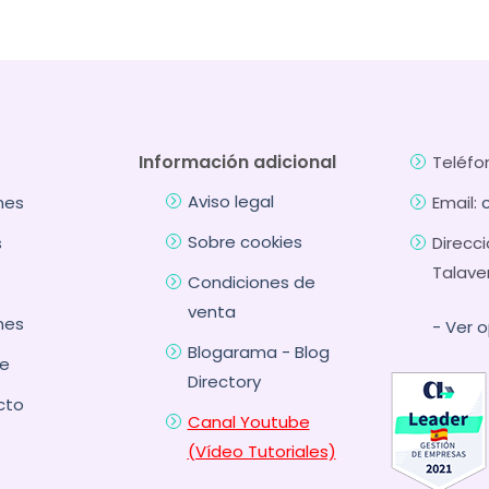
Información adicional
Teléfo
Aviso legal
nes
Email:
Sobre cookies
s
Direcci
Talave
Condiciones de
venta
nes
- Ver 
Blogarama - Blog
e
Directory
cto
Canal Youtube
(Vídeo Tutoriales)