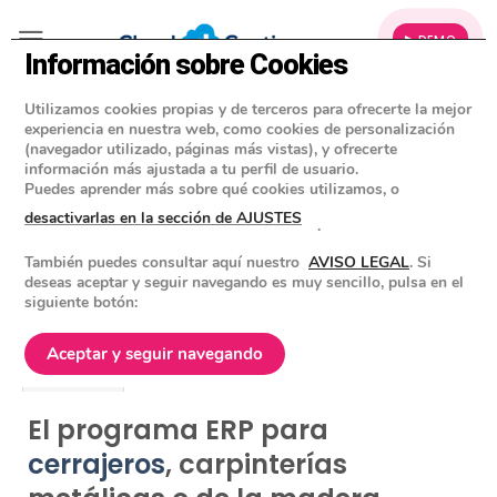
▶ DEMO
Información sobre Cookies
Utilizamos cookies propias y de terceros para ofrecerte la mejor
ERP Cerrajeros, carpintería de
experiencia en nuestra web, como cookies de personalización
(navegador utilizado, páginas más vistas), y ofrecerte
madera, metal, cocinas
información más ajustada a tu perfil de usuario.
Puedes aprender más sobre qué cookies utilizamos, o
desactivarlas en la sección de AJUSTES
.
También puedes consultar aquí nuestro
AVISO LEGAL
. Si
CARACTERÍSTICAS
EJEMPLO PRÁCTICO
deseas aceptar y seguir navegando es muy sencillo, pulsa en el
siguiente botón:
INFORMACIÓN Y DEMO
PREGUNTAS FRECUENTES
Aceptar y seguir navegando
PRECIOS
El programa ERP para
cerrajeros
, carpinterías