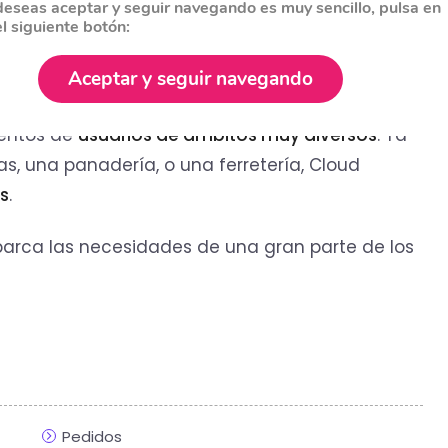
deseas aceptar y seguir navegando es muy sencillo, pulsa en
el siguiente botón:
pleto
programa de gestión y facturación online
,
Aceptar y seguir navegando
e los sectores económicos, tras más de una
ientos de
usuarios de ámbitos muy diversos
. Ya
, una panadería, o una ferretería, Cloud
es
.
arca las necesidades de una gran parte de los
Pedidos