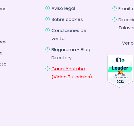
Aviso legal
nes
Email:
Sobre cookies
s
Direcci
Talave
Condiciones de
venta
nes
- Ver 
Blogarama - Blog
e
Directory
cto
Canal Youtube
(Vídeo Tutoriales)