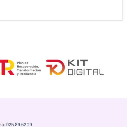
no:
925 89 62 29