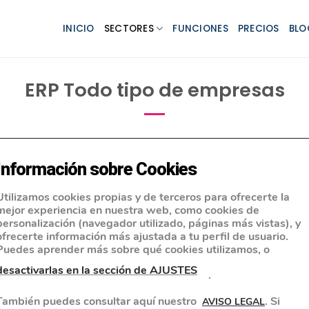
INICIO
SECTORES
FUNCIONES
PRECIOS
BLO
ERP Todo tipo de empresas
IÓN Y DEMO
PREGUNTAS FRECUENTES
PRECIOS
Información sobre Cookies
Utilizamos cookies propias y de terceros para ofrecerte la
odo tipo de
mejor experiencia en nuestra web, como cookies de
personalización (navegador utilizado, páginas más vistas), y
rsatilidad
ofrecerte información más ajustada a tu perfil de usuario.
Puedes aprender más sobre qué cookies utilizamos, o
desactivarlas en la sección de AJUSTES
.
También puedes consultar aquí nuestro
. Si
AVISO LEGAL
arca las necesidades de una gran parte de los