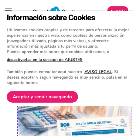
▶ DEMO
Información sobre Cookies
Utilizamos cookies propias y de terceros para ofrecerte la mejor
»
BLOG
experiencia en nuestra web, como cookies de personalización
IMPUESTOS PARA EMPRESAS Y AUTÓNOMOS
(navegador utilizado, páginas más vistas), y ofrecerte
información más ajustada a tu perfil de usuario.
Modelo 143: Cómo cumplir con
Puedes aprender más sobre qué cookies utilizamos, o
hacienda sin errores
desactivarlas en la sección de AJUSTES
.
También puedes consultar aquí nuestro
AVISO LEGAL
. Si
POSTED ON
29 ABRIL 2026
BY
EQUIPO DE CLOUD GESTION
deseas aceptar y seguir navegando es muy sencillo, pulsa en el
siguiente botón:
Aceptar y seguir navegando