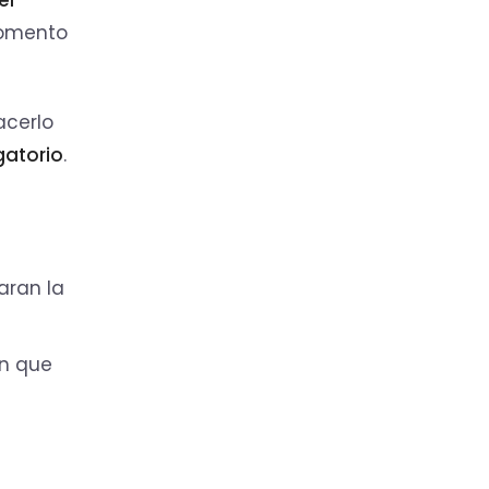
momento
acerlo
gatorio
.
aran la
án que