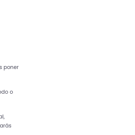
s poner
iodo o
l,
narás