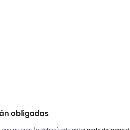
tán obligadas
s que quieren (o deben) adelantar
parte del pago d