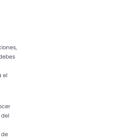
ciones,
 debes
 el
ocer
 del
 de