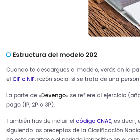
Estructura del modelo 202
Cuando te descargues el modelo, verás en la par
el
CIF o NIF
, razón social si se trata de una person
La parte de «
Devengo
» se refiere al ejercicio (
pago (1P, 2P o 3P).
También has de incluir el
código CNAE
, es decir
siguiendo los preceptos de la Clasificación Naci
en este apartado el periodo impositivo en el que 