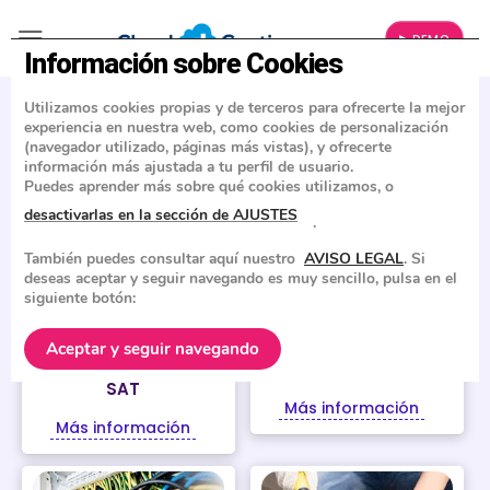
▶ DEMO
Información sobre Cookies
SOFTWARE ERP EN LA NUBE PARA EMPRESAS Y
Utilizamos cookies propias y de terceros para ofrecerte la mejor
AUTONOMOS.
experiencia en nuestra web, como cookies de personalización
(navegador utilizado, páginas más vistas), y ofrecerte
¿CUÁL ES TU SECTOR? CONOCE LAS
información más ajustada a tu perfil de usuario.
VENTAJAS DE CLOUD GESTION
Puedes aprender más sobre qué cookies utilizamos, o
desactivarlas en la sección de AJUSTES
.
También puedes consultar aquí nuestro
AVISO LEGAL
. Si
deseas aceptar y seguir navegando es muy sencillo, pulsa en el
siguiente botón:
REPARACIÓN,
FONTANERÍA, GAS Y
Aceptar y seguir navegando
SERVICIO TÉCNICO Y
CLIMATIZACIÓN
SAT
Más información
Más información