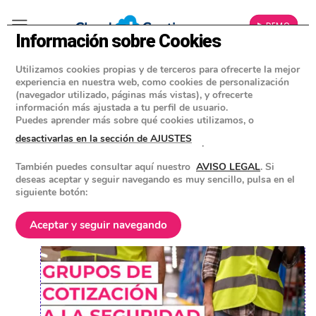
▶ DEMO
Información sobre Cookies
Utilizamos cookies propias y de terceros para ofrecerte la mejor
»
BLOG
experiencia en nuestra web, como cookies de personalización
IMPUESTOS PARA EMPRESAS Y AUTÓNOMOS
(navegador utilizado, páginas más vistas), y ofrecerte
información más ajustada a tu perfil de usuario.
Grupos de cotización a la
Puedes aprender más sobre qué cookies utilizamos, o
Seguridad Social y categorías
desactivarlas en la sección de AJUSTES
.
profesionales: todo lo que
También puedes consultar aquí nuestro
AVISO LEGAL
. Si
necesitas saber
deseas aceptar y seguir navegando es muy sencillo, pulsa en el
siguiente botón:
POSTED ON
15 FEBRERO 2023
BY
EQUIPO DE CLOUD GESTION
Aceptar y seguir navegando