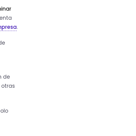
inar
uenta
presa
.
 de
n de
n otras
solo