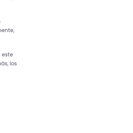
s
mente,
, este
ás, los