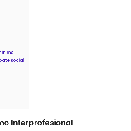
 mínimo
bate social
mo Interprofesional