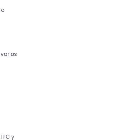
 o
 varios
 IPC y