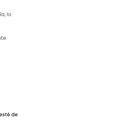
a, lo
nte
esté de