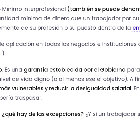
o Mínimo Interprofesional
(también se puede denom
a cantidad mínima de dinero que un trabajador por c
mente de su profesión o su puesto dentro de la
em
l de aplicación en todos los negocios e instituciones
).
o
. Es una
garantía
establecida por el Gobierno
para
vel de vida digno (o al menos ese el objetivo). A fi
ás vulnerables y reducir la desigualdad salarial
. E
ería traspasar.
o
¿qué hay de las excepciones?
¿Y si un trabajador 