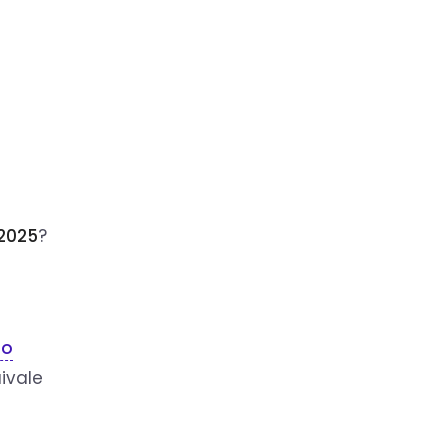
 2025
?
to
uivale