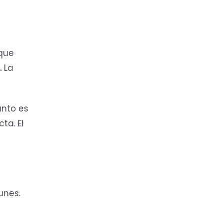
 que
.
La
unto es
ta. El
unes.