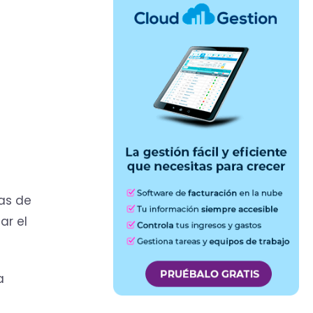
as de
ar el
a