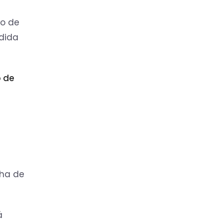
so de
edida
o de
a
cha de
á