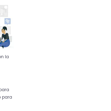
on la
 para
o para