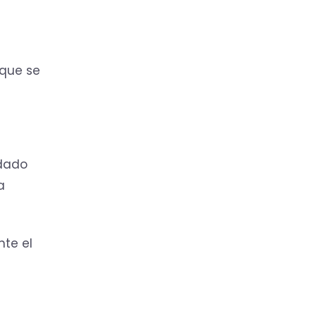
que se
 dado
a
nte el