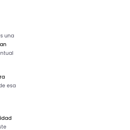
es una
ían
untual
ra
 de esa
ridad
ste