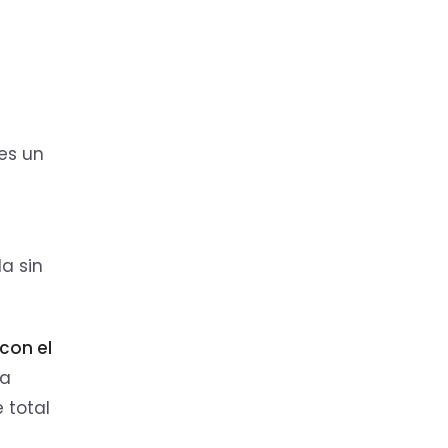
 es un
a sin
 con el
na
e total