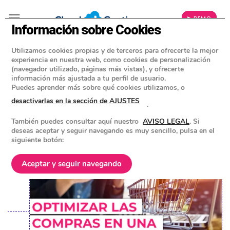
▶ DEMO
Información sobre Cookies
Utilizamos cookies propias y de terceros para ofrecerte la mejor
»
BLOG
experiencia en nuestra web, como cookies de personalización
CONSEJOS Y HERRAMIENTAS PARA EMPRESAS
(navegador utilizado, páginas más vistas), y ofrecerte
información más ajustada a tu perfil de usuario.
Departamento de compras en una
Puedes aprender más sobre qué cookies utilizamos, o
empresa: ¿Qué es y para qué sirve?
desactivarlas en la sección de AJUSTES
.
También puedes consultar aquí nuestro
AVISO LEGAL
. Si
POSTED ON
11 OCTUBRE 2023
BY
EQUIPO DE CLOUD GESTION
deseas aceptar y seguir navegando es muy sencillo, pulsa en el
siguiente botón:
Aceptar y seguir navegando