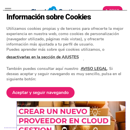
▶ DEMO
Información sobre Cookies
Utilizamos cookies propias y de terceros para ofrecerte la mejor
»
BLOG
experiencia en nuestra web, como cookies de personalización
SOFTWARE DE FACTURACIÓN
(navegador utilizado, páginas más vistas), y ofrecerte
información más ajustada a tu perfil de usuario.
Proveedores en tu ERP: Cómo crear
Puedes aprender más sobre qué cookies utilizamos, o
un nuevo proveedor en Cloud
desactivarlas en la sección de AJUSTES
.
Gestion
También puedes consultar aquí nuestro
AVISO LEGAL
. Si
deseas aceptar y seguir navegando es muy sencillo, pulsa en el
siguiente botón:
POSTED ON
8 ENERO 2024
BY
EQUIPO DE CLOUD GESTION
Aceptar y seguir navegando