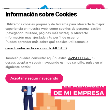
▶ DEMO
Información sobre Cookies
Utilizamos cookies propias y de terceros para ofrecerte la mejor
»
BLOG
experiencia en nuestra web, como cookies de personalización
SOFTWARE DE FACTURACIÓN
(navegador utilizado, páginas más vistas), y ofrecerte
información más ajustada a tu perfil de usuario.
Cómo gestionar el almacén de mi
Puedes aprender más sobre qué cookies utilizamos, o
empresa
desactivarlas en la sección de AJUSTES
.
También puedes consultar aquí nuestro
AVISO LEGAL
. Si
POSTED ON
10 OCTUBRE 2022
BY
EQUIPO DE CLOUD GESTION
deseas aceptar y seguir navegando es muy sencillo, pulsa en el
siguiente botón:
Aceptar y seguir navegando