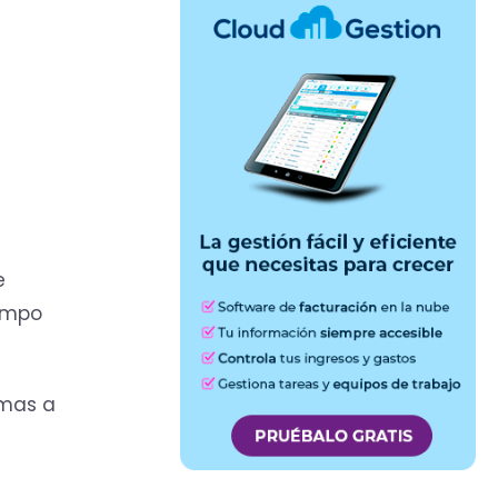
e
iempo
imas a