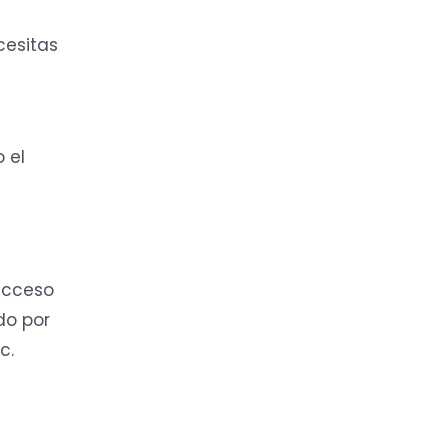
cesitas
 el
acceso
do por
c.