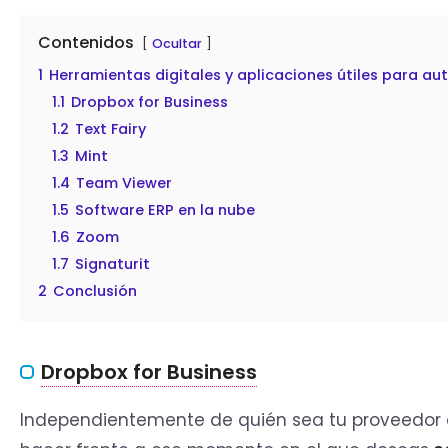
Contenidos
Ocultar
1
Herramientas digitales y aplicaciones útiles para a
1.1
Dropbox for Business
1.2
Text Fairy
1.3
Mint
1.4
Team Viewer
1.5
Software ERP en la nube
1.6
Zoom
1.7
Signaturit
2
Conclusión
Dropbox for Business
Independientemente de quién sea tu proveedor d