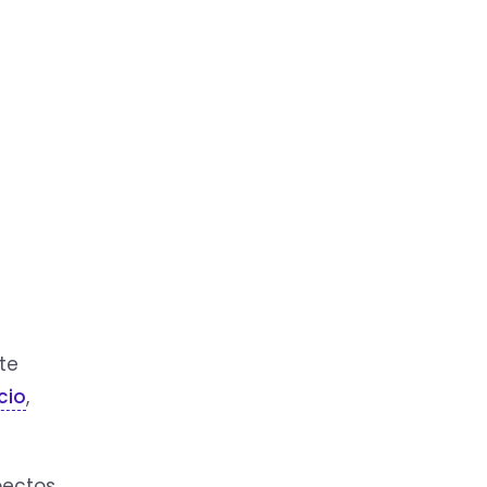
te
cio
,
pectos