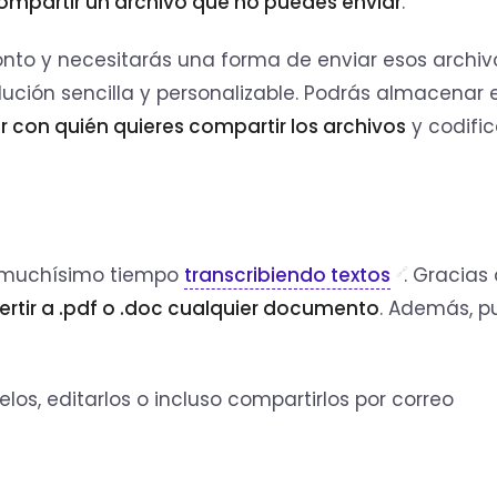
mpartir un archivo que no puedes enviar
.
nto y necesitarás una forma de enviar esos archiv
ución sencilla y personalizable. Podrás almacenar 
r con quién quieres compartir los archivos
y codific
r muchísimo tiempo
transcribiendo textos
. Gracias
rtir a .pdf o .doc cualquier documento
. Además, p
os, editarlos o incluso compartirlos por correo