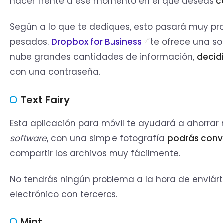
hacer frente a ese momento en el que deseas
co
Según a lo que te dediques, esto pasará muy pro
pesados.
Dropbox for Business
te ofrece una sol
nube grandes cantidades de información,
decidi
con una contraseña.
Text Fairy
Esta aplicación para móvil te ayudará a ahorra
software
, con una simple fotografía
podrás conve
compartir los archivos muy fácilmente.
No tendrás ningún problema a la hora de enviártel
electrónico con terceros.
Mint