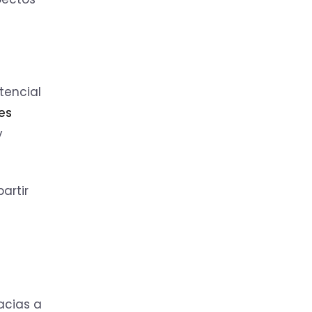
tencial
es
y
artir
acias a