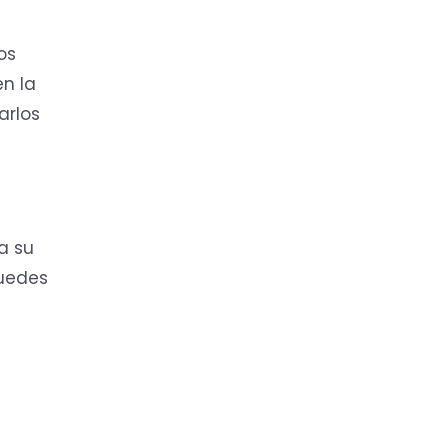
os
en la
arlos
 a su
uedes