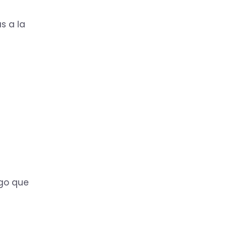
s a la
lgo que