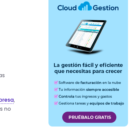
as
presa
,
s no