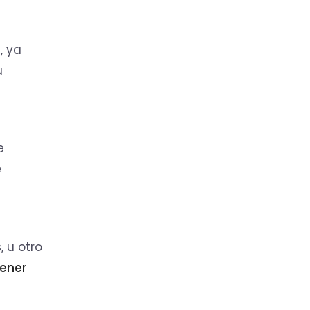
, ya
u
e
e
 u otro
ener