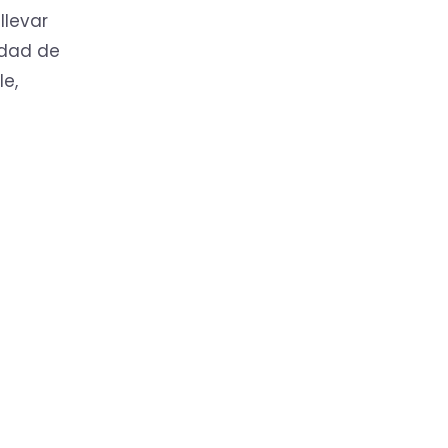
llevar
idad de
le,