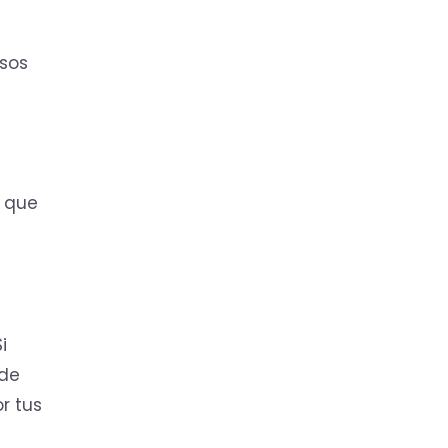
esos
d que
i
 de
r tus