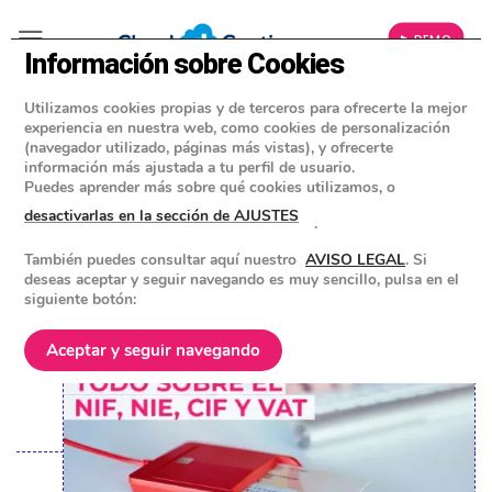
▶ DEMO
Información sobre Cookies
Utilizamos cookies propias y de terceros para ofrecerte la mejor
»
BLOG
experiencia en nuestra web, como cookies de personalización
NOTICIAS ERP
(navegador utilizado, páginas más vistas), y ofrecerte
información más ajustada a tu perfil de usuario.
¿Qué es el NIF? ¿Y qué es el CIF, NIE y
Puedes aprender más sobre qué cookies utilizamos, o
VAT?
desactivarlas en la sección de AJUSTES
.
También puedes consultar aquí nuestro
AVISO LEGAL
. Si
POSTED ON
8 JULIO 2021
BY
EQUIPO DE CLOUD GESTION
deseas aceptar y seguir navegando es muy sencillo, pulsa en el
siguiente botón:
Aceptar y seguir navegando