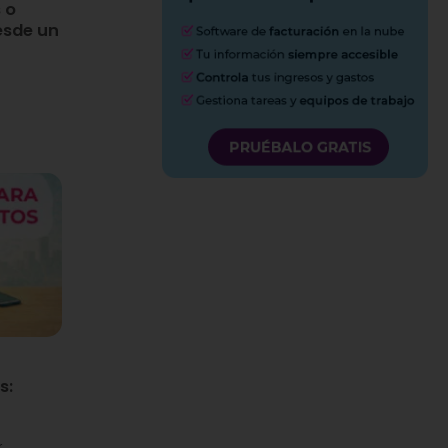
 o
esde un
s:
r