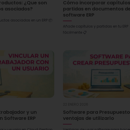
productos: ¿Que son
Cómo incorporar capítulos
os asociados?
partidas en documentos d
software ERP
uctos asociados en un ERP 📦
Añade capítulos y partidas en tu ERP
fácilmente 📋
22 ENERO 2026
trabajador y un
Software para Presupuesto
n Software ERP
ventajas de utilizarlo
or y usuario en Cloud Gestion
Ventajas de usar software para hace