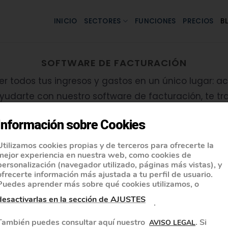
INICIO
SECTORES
FUNCIONES
PRECIOS
B
SOFTWARE DE FACTURACIÓN
 todos tus ingresos y gastos en un único lugar: ac
udarte con nuestro software de facturación, te tra
ones informáticas de gestión y cómo aplicar estas v
Información sobre Cookies
accesible y fácil de usar.
Utilizamos cookies propias y de terceros para ofrecerte la
mejor experiencia en nuestra web, como cookies de
personalización (navegador utilizado, páginas más vistas), y
ofrecerte información más ajustada a tu perfil de usuario.
Puedes aprender más sobre qué cookies utilizamos, o
desactivarlas en la sección de AJUSTES
.
También puedes consultar aquí nuestro
. Si
AVISO LEGAL