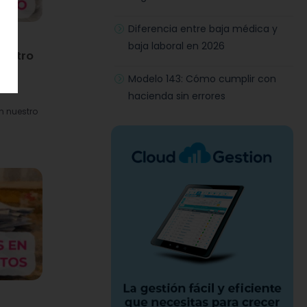
Diferencia entre baja médica y
baja laboral en 2026
gistro
Modelo 143: Cómo cumplir con
hacienda sin errores
n nuestro