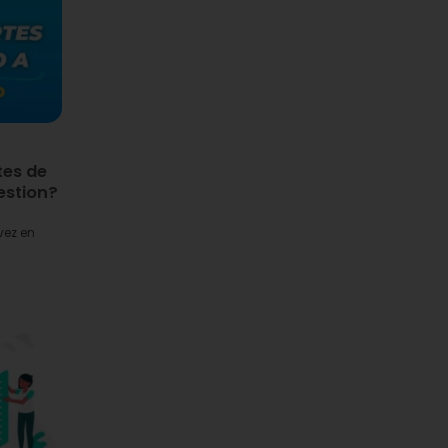
tes de
estion?
vez en