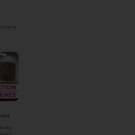
e
a tu pyme
enes
n reto
cia y...