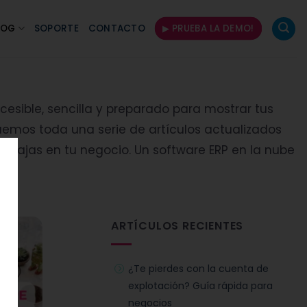
LOG
SOPORTE
CONTACTO
▶ PRUEBA LA DEMO!
cesible, sencilla y preparado para mostrar tus
emos toda una serie de artículos actualizados
entajas en tu negocio. Un software ERP en la nube
ARTÍCULOS RECIENTES
¿Te pierdes con la cuenta de
explotación? Guía rápida para
negocios