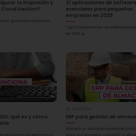
gurar la impresión y
21 aplicaciones de softwar
n Cloud Gestion?
esenciales para pequeñas
empresas en 2025
evo: guía para reiniciar la
Top 21 herramientas de software par
en 2025 💻
26 JULIO 2024
EDI: qué es y cómo
ERP para gestión de almac
arte
Manejar un almacén puede ser todo u
legará la factura electrónica
para una empresa, ¿verdad? La eficien