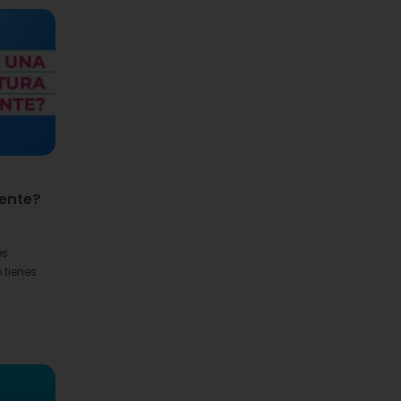
rente?
es
 tienes