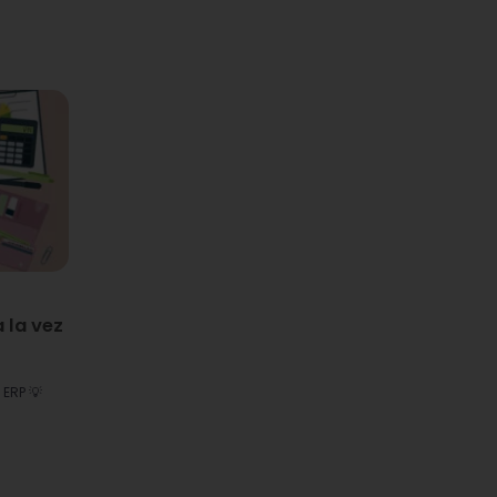
 la vez
 ERP 💡