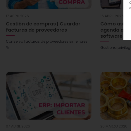
17 ABRIL 2026
16 ABRIL 2026
Gestión de compras | Guardar
Cómo asignar
facturas de proveedores
agenda a los
software ER
Conserva facturas de proveedores sin errores
📂
Gestiona privileg
07 ABRIL 2026
26 MARZO 2026