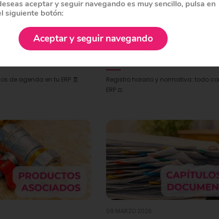
deseas aceptar y seguir navegando es muy sencillo, pulsa en
el siguiente botón:
08 ABRIL 2026
Aceptar y seguir navegando
 privilegios de
Cumple la normativa de Re
 usuarios de un
Horario con Cloud Gestion
P
Software
ios de agenda en tu ERP 🧾
Registro horario y normativa: todo co
ERP ⚖️
09 MARZO 2026