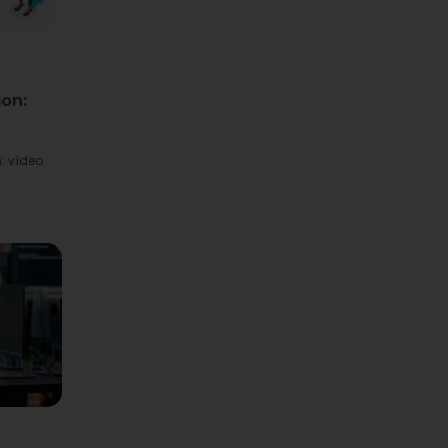
ion:
n: vídeo