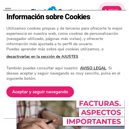
▶ DEMO
Información sobre Cookies
Utilizamos cookies propias y de terceros para ofrecerte la mejor
»
BLOG
experiencia en nuestra web, como cookies de personalización
CONSEJOS Y HERRAMIENTAS PARA EMPRESAS
(navegador utilizado, páginas más vistas), y ofrecerte
información más ajustada a tu perfil de usuario.
Facturas ▷ Preguntas y programas
Puedes aprender más sobre qué cookies utilizamos, o
de facturación
desactivarlas en la sección de AJUSTES
.
También puedes consultar aquí nuestro
AVISO LEGAL
. Si
POSTED ON
28 NOVIEMBRE 2022
BY
EQUIPO DE CLOUD GESTION
deseas aceptar y seguir navegando es muy sencillo, pulsa en el
siguiente botón:
Aceptar y seguir navegando