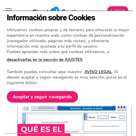
▶ DEMO
Información sobre Cookies
Utilizamos cookies propias y de terceros para ofrecerte la mejor
»
BLOG
experiencia en nuestra web, como cookies de personalización
IMPUESTOS PARA EMPRESAS Y AUTÓNOMOS
(navegador utilizado, páginas más vistas), y ofrecerte
información más ajustada a tu perfil de usuario.
▷ Qué es el Modelo 111, quien está
Puedes aprender más sobre qué cookies utilizamos, o
obligado a ello y cuando se
desactivarlas en la sección de AJUSTES
.
presenta.
También puedes consultar aquí nuestro
AVISO LEGAL
. Si
deseas aceptar y seguir navegando es muy sencillo, pulsa en el
siguiente botón:
POSTED ON
9 MAYO 2022
BY
EQUIPO DE CLOUD GESTION
Aceptar y seguir navegando