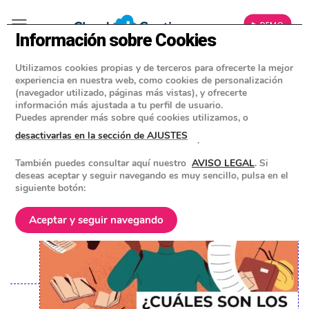
▶ DEMO
Información sobre Cookies
Utilizamos cookies propias y de terceros para ofrecerte la mejor
»
BLOG
experiencia en nuestra web, como cookies de personalización
ACTUALIDAD AUTÓNOMOS
(navegador utilizado, páginas más vistas), y ofrecerte
información más ajustada a tu perfil de usuario.
¿Cuáles son los gastos fijos de los
Puedes aprender más sobre qué cookies utilizamos, o
autónomos?
desactivarlas en la sección de AJUSTES
.
También puedes consultar aquí nuestro
AVISO LEGAL
. Si
POSTED ON
7 SEPTIEMBRE 2021
BY
EQUIPO DE CLOUD GESTION
deseas aceptar y seguir navegando es muy sencillo, pulsa en el
siguiente botón:
Aceptar y seguir navegando