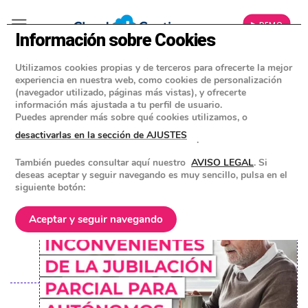
▶ DEMO
Información sobre Cookies
Utilizamos cookies propias y de terceros para ofrecerte la mejor
»
BLOG
experiencia en nuestra web, como cookies de personalización
ACTUALIDAD AUTÓNOMOS
(navegador utilizado, páginas más vistas), y ofrecerte
información más ajustada a tu perfil de usuario.
Ventajas e inconvenientes de la
Puedes aprender más sobre qué cookies utilizamos, o
jubilación parcial para autónomos
desactivarlas en la sección de AJUSTES
.
También puedes consultar aquí nuestro
AVISO LEGAL
. Si
POSTED ON
28 ABRIL 2023
BY
EQUIPO DE CLOUD GESTION
deseas aceptar y seguir navegando es muy sencillo, pulsa en el
siguiente botón:
Aceptar y seguir navegando