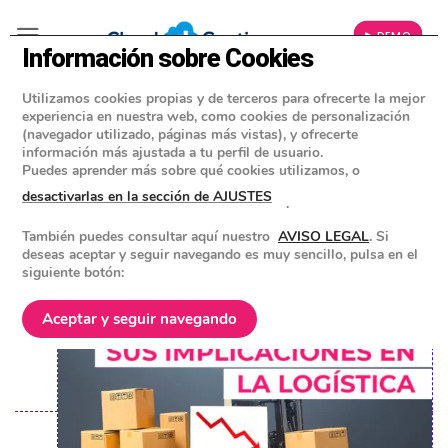
▶ DEMO
Información sobre Cookies
Utilizamos cookies propias y de terceros para ofrecerte la mejor
»
BLOG
experiencia en nuestra web, como cookies de personalización
CONSEJOS Y HERRAMIENTAS PARA EMPRESAS
(navegador utilizado, páginas más vistas), y ofrecerte
información más ajustada a tu perfil de usuario.
La rotura de stock y sus
Puedes aprender más sobre qué cookies utilizamos, o
implicaciones en la logística
desactivarlas en la sección de AJUSTES
.
También puedes consultar aquí nuestro
AVISO LEGAL
. Si
POSTED ON
2 FEBRERO 2024
BY
EQUIPO DE CLOUD GESTION
deseas aceptar y seguir navegando es muy sencillo, pulsa en el
siguiente botón:
Aceptar y seguir navegando