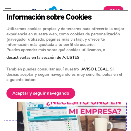
▶ DEMO
Información sobre Cookies
Utilizamos cookies propias y de terceros para ofrecerte la mejor
»
BLOG
experiencia en nuestra web, como cookies de personalización
SOFTWARE DE FACTURACIÓN
(navegador utilizado, páginas más vistas), y ofrecerte
información más ajustada a tu perfil de usuario.
¿Qué es un ERP? ¿Necesito uno en
Puedes aprender más sobre qué cookies utilizamos, o
mi empresa?
desactivarlas en la sección de AJUSTES
.
También puedes consultar aquí nuestro
AVISO LEGAL
. Si
POSTED ON
17 MARZO 2022
BY
EQUIPO DE CLOUD GESTION
deseas aceptar y seguir navegando es muy sencillo, pulsa en el
siguiente botón:
Aceptar y seguir navegando