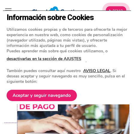
▶ DEMO
Información sobre Cookies
Utilizamos cookies propias y de terceros para ofrecerte la mejor
»
BLOG
experiencia en nuestra web, como cookies de personalización
SOFTWARE DE FACTURACIÓN
(navegador utilizado, páginas más vistas), y ofrecerte
información más ajustada a tu perfil de usuario.
Cómo crear remesas de pago con
Puedes aprender más sobre qué cookies utilizamos, o
un software ERP
desactivarlas en la sección de AJUSTES
.
También puedes consultar aquí nuestro
AVISO LEGAL
. Si
POSTED ON
18 MARZO 2024
BY
EQUIPO DE CLOUD GESTION
deseas aceptar y seguir navegando es muy sencillo, pulsa en el
siguiente botón:
Aceptar y seguir navegando