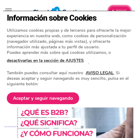
▶ DEMO
Información sobre Cookies
Utilizamos cookies propias y de terceros para ofrecerte la mejor
»
BLOG
experiencia en nuestra web, como cookies de personalización
CONSEJOS Y HERRAMIENTAS PARA EMPRESAS
(navegador utilizado, páginas más vistas), y ofrecerte
información más ajustada a tu perfil de usuario.
¿Qué es B2B y qué significa? ¿Cómo
Puedes aprender más sobre qué cookies utilizamos, o
funciona?
desactivarlas en la sección de AJUSTES
.
También puedes consultar aquí nuestro
AVISO LEGAL
. Si
POSTED ON
9 MARZO 2022
BY
EQUIPO DE CLOUD GESTION
deseas aceptar y seguir navegando es muy sencillo, pulsa en el
siguiente botón:
Aceptar y seguir navegando