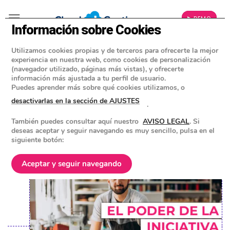
▶ DEMO
Información sobre Cookies
Utilizamos cookies propias y de terceros para ofrecerte la mejor
»
BLOG
experiencia en nuestra web, como cookies de personalización
CONSEJOS Y HERRAMIENTAS PARA EMPRESAS
(navegador utilizado, páginas más vistas), y ofrecerte
información más ajustada a tu perfil de usuario.
Iniciativa emprendedora y otras
Puedes aprender más sobre qué cookies utilizamos, o
cualidades que debe tener el
desactivarlas en la sección de AJUSTES
.
empresario exitoso
También puedes consultar aquí nuestro
AVISO LEGAL
. Si
deseas aceptar y seguir navegando es muy sencillo, pulsa en el
siguiente botón:
POSTED ON
4 OCTUBRE 2023
BY
EQUIPO DE CLOUD GESTION
Aceptar y seguir navegando