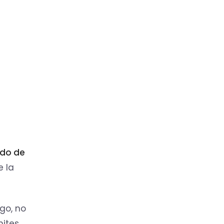
ado de
e la
go, no
mites