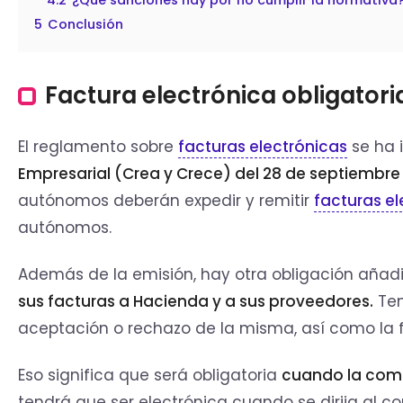
4.2
¿Qué sanciones hay por no cumplir la normativa
5
Conclusión
Factura electrónica obligatori
El reglamento sobre
facturas electrónicas
se ha 
Empresarial (Crea y Crece) del 28 de septiembre
autónomos deberán expedir y remitir
facturas el
autónomos.
Además de la emisión, hay otra obligación aña
sus facturas a Hacienda y a sus proveedores.
Ten
aceptación o rechazo de la misma, así como la 
Eso significa que será obligatoria
cuando la comp
tendrá que ser electrónica cuando se dirija al co