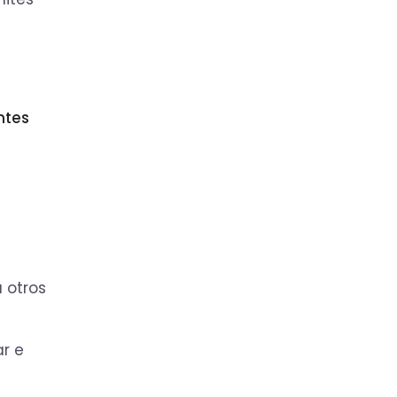
ntes
 otros
ar e