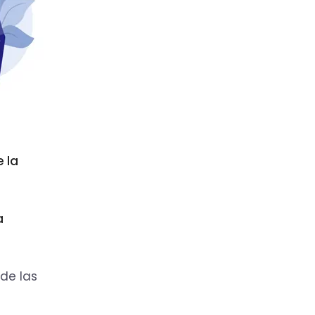
 la
a
 de las