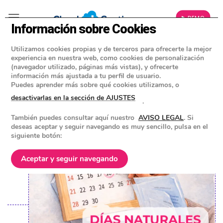
▶ DEMO
Información sobre Cookies
Utilizamos cookies propias y de terceros para ofrecerte la mejor
»
BLOG
experiencia en nuestra web, como cookies de personalización
CONSEJOS Y HERRAMIENTAS PARA EMPRESAS
(navegador utilizado, páginas más vistas), y ofrecerte
información más ajustada a tu perfil de usuario.
Diferencias entre días naturales y
Puedes aprender más sobre qué cookies utilizamos, o
días hábiles en España
desactivarlas en la sección de AJUSTES
.
También puedes consultar aquí nuestro
AVISO LEGAL
. Si
POSTED ON
23 MARZO 2026
BY
EQUIPO DE CLOUD GESTION
deseas aceptar y seguir navegando es muy sencillo, pulsa en el
siguiente botón:
Aceptar y seguir navegando