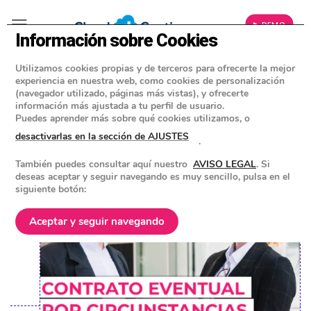
▶ DEMO
Información sobre Cookies
Utilizamos cookies propias y de terceros para ofrecerte la mejor
»
BLOG
experiencia en nuestra web, como cookies de personalización
CONSEJOS Y HERRAMIENTAS PARA EMPRESAS
(navegador utilizado, páginas más vistas), y ofrecerte
información más ajustada a tu perfil de usuario.
Contrato eventual por
Puedes aprender más sobre qué cookies utilizamos, o
circunstancias de la producción:
desactivarlas en la sección de AJUSTES
.
Guía completa 2023
También puedes consultar aquí nuestro
AVISO LEGAL
. Si
deseas aceptar y seguir navegando es muy sencillo, pulsa en el
siguiente botón:
POSTED ON
3 MAYO 2023
BY
EQUIPO DE CLOUD GESTION
Aceptar y seguir navegando