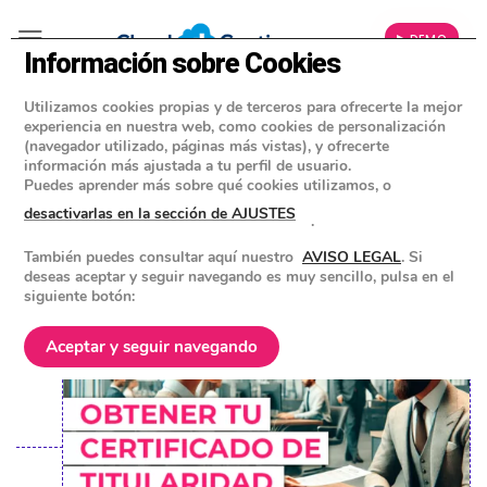
▶ DEMO
Información sobre Cookies
Utilizamos cookies propias y de terceros para ofrecerte la mejor
»
BLOG
experiencia en nuestra web, como cookies de personalización
CONSEJOS Y HERRAMIENTAS PARA EMPRESAS
(navegador utilizado, páginas más vistas), y ofrecerte
información más ajustada a tu perfil de usuario.
Cómo obtener tu certificado de
Puedes aprender más sobre qué cookies utilizamos, o
titularidad bancaria
desactivarlas en la sección de AJUSTES
.
También puedes consultar aquí nuestro
AVISO LEGAL
. Si
POSTED ON
18 DICIEMBRE 2024
BY
EQUIPO DE CLOUD GESTION
deseas aceptar y seguir navegando es muy sencillo, pulsa en el
siguiente botón:
Aceptar y seguir navegando