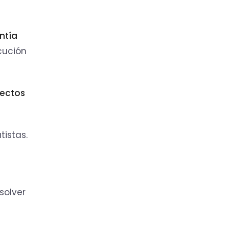
ntía
ecución
fectos
tistas.
solver