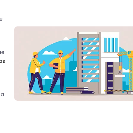
e
ue
os
na