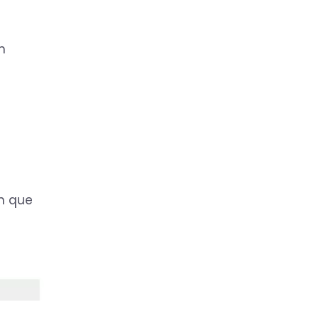
En
ón que