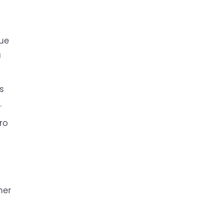
ue
u
s
.
ro
mer