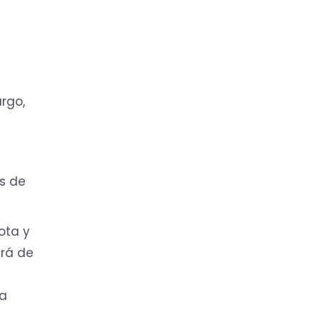
rgo,
ás de
ota y
erá de
na