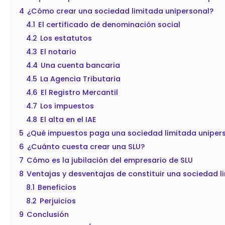
4
¿Cómo crear una sociedad limitada unipersonal?
4.1
El certificado de denominación social
4.2
Los estatutos
4.3
El notario
4.4
Una cuenta bancaria
4.5
La Agencia Tributaria
4.6
El Registro Mercantil
4.7
Los impuestos
4.8
El alta en el IAE
5
¿Qué impuestos paga una sociedad limitada uniper
6
¿Cuánto cuesta crear una SLU?
7
Cómo es la jubilación del empresario de SLU
8
Ventajas y desventajas de constituir una sociedad l
8.1
Beneficios
8.2
Perjuicios
9
Conclusión