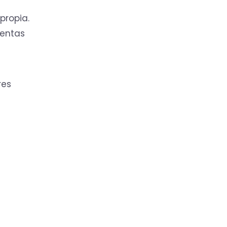
propia.
uentas
res