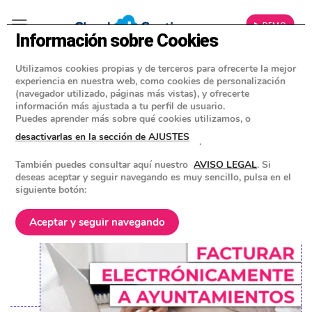
▶ DEMO
Información sobre Cookies
Utilizamos cookies propias y de terceros para ofrecerte la mejor
»
BLOG
experiencia en nuestra web, como cookies de personalización
CONSEJOS Y HERRAMIENTAS PARA EMPRESAS
(navegador utilizado, páginas más vistas), y ofrecerte
información más ajustada a tu perfil de usuario.
Facturar electrónicamente a
Puedes aprender más sobre qué cookies utilizamos, o
ayuntamientos: Guía completa
desactivarlas en la sección de AJUSTES
.
para empresas
También puedes consultar aquí nuestro
AVISO LEGAL
. Si
deseas aceptar y seguir navegando es muy sencillo, pulsa en el
siguiente botón:
POSTED ON
23 SEPTIEMBRE 2024
BY
EQUIPO DE CLOUD GESTION
Aceptar y seguir navegando