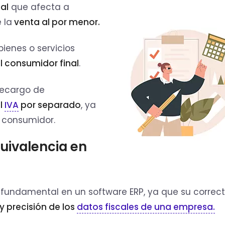
al
que afecta a
 la
venta al por menor.
ienes o servicios
el consumidor final
.
 recargo de
el
IVA
por separado
, ya
l consumidor.
uivalencia en
fundamental en un software ERP, ya que su correc
y precisión de los
datos fiscales de una empresa.