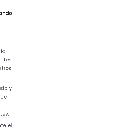
zando
cia
ntes.
stros
ada y
que
tes.
te el