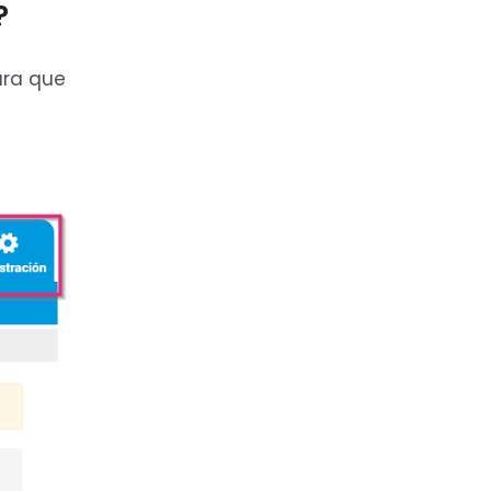
?
ara que