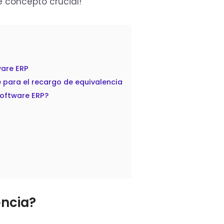
e concepto crucial!
ware ERP
e para el recargo de equivalencia
software ERP?
encia?