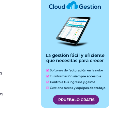
ás
os