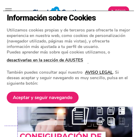
▶ DEMO
Información sobre Cookies
Utilizamos cookies propias y de terceros para ofrecerte la mejor
»
BLOG
experiencia en nuestra web, como cookies de personalización
SOFTWARE DE FACTURACIÓN
(navegador utilizado, páginas más vistas), y ofrecerte
información más ajustada a tu perfil de usuario.
Configuración de series de
Puedes aprender más sobre qué cookies utilizamos, o
documentos
desactivarlas en la sección de AJUSTES
.
También puedes consultar aquí nuestro
AVISO LEGAL
. Si
POSTED ON
1 ENERO 2024
BY
EQUIPO DE CLOUD GESTION
deseas aceptar y seguir navegando es muy sencillo, pulsa en el
siguiente botón:
Aceptar y seguir navegando