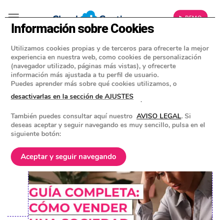
▶ DEMO
Información sobre Cookies
Utilizamos cookies propias y de terceros para ofrecerte la mejor
»
BLOG
experiencia en nuestra web, como cookies de personalización
CONSEJOS Y HERRAMIENTAS PARA EMPRESAS
(navegador utilizado, páginas más vistas), y ofrecerte
información más ajustada a tu perfil de usuario.
Cómo vender una sociedad con
Puedes aprender más sobre qué cookies utilizamos, o
deudas y evitar los errores más
desactivarlas en la sección de AJUSTES
.
comunes en el proceso
También puedes consultar aquí nuestro
AVISO LEGAL
. Si
deseas aceptar y seguir navegando es muy sencillo, pulsa en el
siguiente botón:
POSTED ON
8 MARZO 2023
BY
EQUIPO DE CLOUD GESTION
Aceptar y seguir navegando