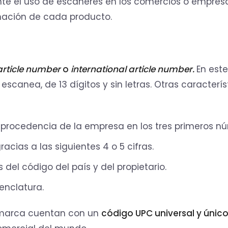
nte el uso de escáneres en los comercios o empres
mación de cada producto.
rticle number
o
international article number.
En este
canea, de 13 dígitos y sin letras. Otras caracterís
e procedencia de la empresa en los tres primeros n
acias a las siguientes 4 o 5 cifras.
 del código del país y del propietario.
enclatura.
 marca cuentan con un
código UPC universal y único