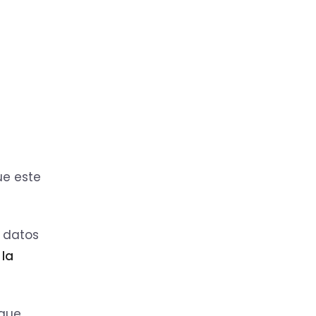
ue este
 datos
 la
 que