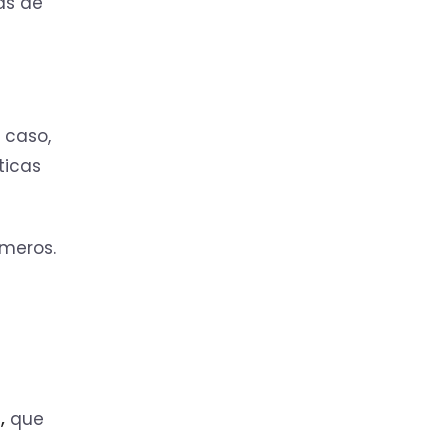
as de
 caso,
ticas
úmeros.
,
que