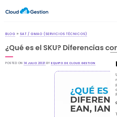
»
BLOG
SAT / GMAO (SERVICIOS TÉCNICOS)
¿Qué es el SKU? Diferencias co
POSTED ON
14 JULIO 2021
BY
EQUIPO DE CLOUD GESTION