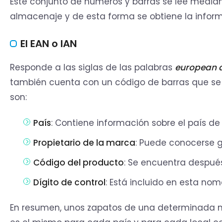
Este conjunto de números y barras se lee media
almacenaje y de esta forma se obtiene la infor
El EAN o IAN
Responde a las siglas de las palabras
european a
también cuenta con un código de barras que se es
son:
País
: Contiene información sobre el país d
Propietario de la marca
: Puede conocerse gr
Código del producto
: Se encuentra después
Dígito de control
: Está incluido en esta nom
En resumen, unos zapatos de una determinada