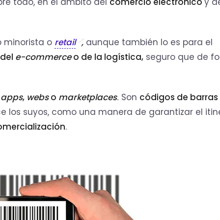
obre todo, en el ámbito del
comercio electrónico
y d
o minorista o
retail
,
aunque también lo es para el
del
e-commerce
o de la logística,
seguro que de f
e
apps
,
webs
o
marketplaces
.
Son
códigos de barras
 los suyos, como una manera de garantizar el itin
omercialización
.