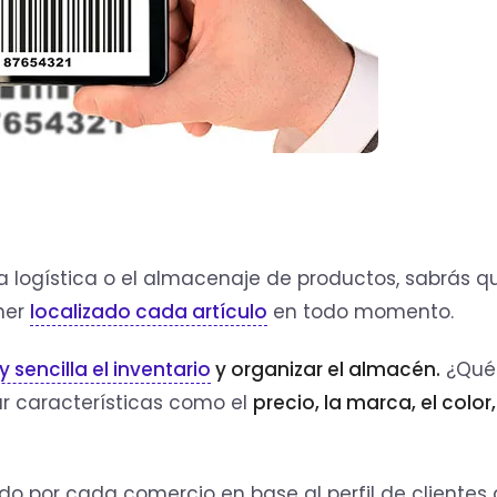
la logística o el almacenaje de productos, sabrás q
ener
localizado cada artículo
en todo momento.
 sencilla el inventario
y organizar el almacén.
¿Qué
car características como el
precio, la marca, el color,
do por cada comercio en base al perfil de clientes