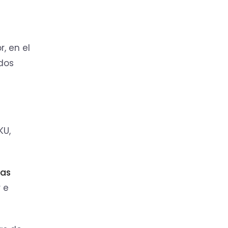
, en el
dos
KU,
las
 e