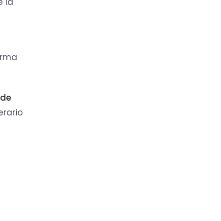
e la
orma
 de
erario