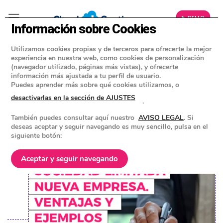
▶ DEMO
Información sobre Cookies
Utilizamos cookies propias y de terceros para ofrecerte la mejor
»
BLOG
experiencia en nuestra web, como cookies de personalización
CONSEJOS Y HERRAMIENTAS PARA EMPRESAS
(navegador utilizado, páginas más vistas), y ofrecerte
información más ajustada a tu perfil de usuario.
Qué es una Sociedad Limitada
Puedes aprender más sobre qué cookies utilizamos, o
Nueva Empresa (SLNE). Ventajas y
desactivarlas en la sección de AJUSTES
.
ejemplos
También puedes consultar aquí nuestro
AVISO LEGAL
. Si
deseas aceptar y seguir navegando es muy sencillo, pulsa en el
siguiente botón:
POSTED ON
23 DICIEMBRE 2022
BY
EQUIPO DE CLOUD GESTION
Aceptar y seguir navegando