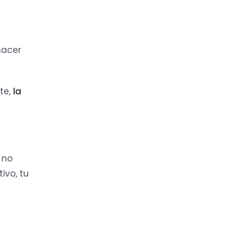
hacer
te,
la
 no
ivo, tu