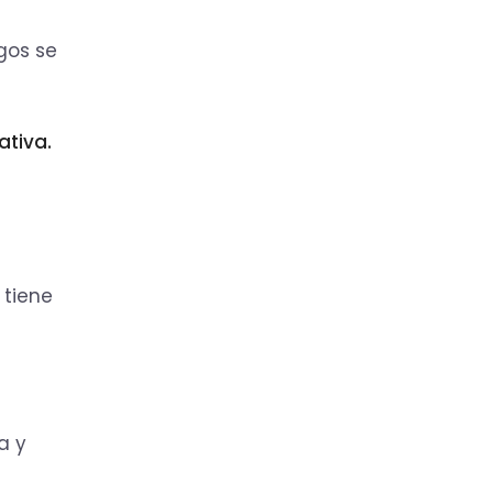
gos se
ativa.
 tiene
a y