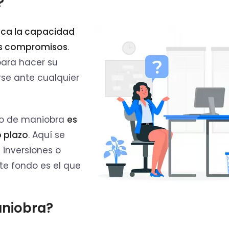
?
ica la capacidad
us compromisos
.
ara hacer su
rse ante cualquier
ndo de maniobra
es
o plazo
. Aquí se
 inversiones o
ste fondo es el que
aniobra?