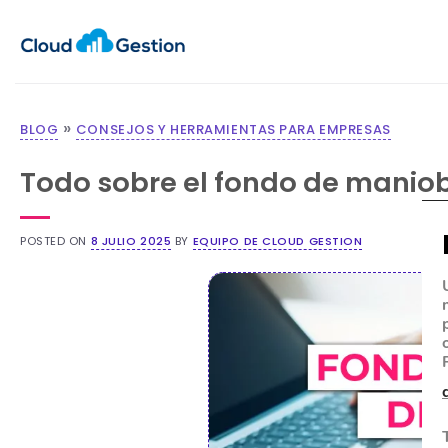
»
BLOG
CONSEJOS Y HERRAMIENTAS PARA EMPRESAS
Todo sobre el fondo de maniob
POSTED ON
8 JULIO 2025
BY
EQUIPO DE CLOUD GESTION