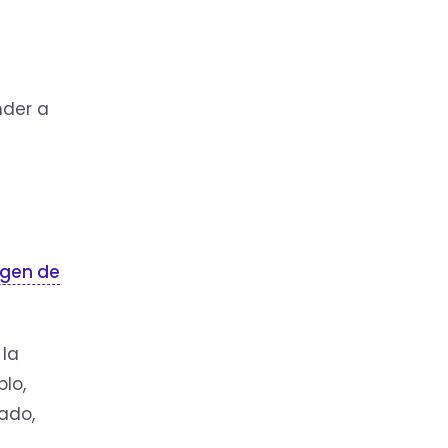
nder a
gen de
 la
lo,
ado,