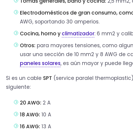
Tomas generales, baño y cocina:
2,5 mm2, 
Electrodomésticos de gran consumo, como t
AWG, soportando 30 amperios.
Cocina, horno y
climatizador
: 6 mm2 y cali
Otros:
para mayores tensiones, como algu
usar una sección de 10 mm2 y 8 AWG de cal
paneles solares
, es aún mayor y puede lleg
Si es un cable
SPT
(service paralel thermoplastic),
siguiente:
20 AWG:
2 A
18 AWG:
10 A
16 AWG:
13 A