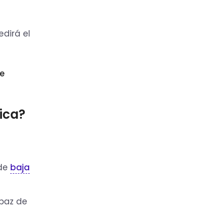
dirá el
de
ica?
 de
baja
apaz de