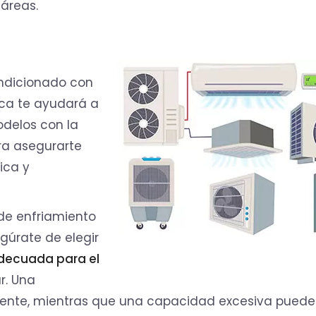
 áreas.
ondicionado con
ica te ayudará a
odelos con la
a asegurarte
ica y
de enfriamiento
egúrate de elegir
decuada para el
r. Una
zmente, mientras que una capacidad excesiva puede