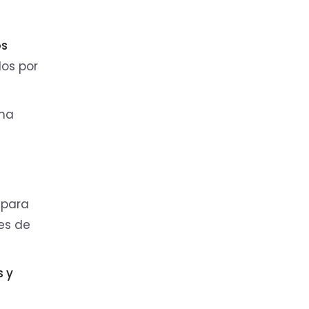
os
dos por
una
 para
les de
 y