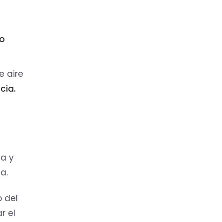
e
o
e aire
cia.
ia y
a.
 del
r el