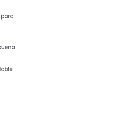
 para
 buena
dable