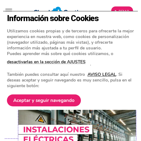
▶ DEMO
Información sobre Cookies
Utilizamos cookies propias y de terceros para ofrecerte la mejor
»
BLOG
experiencia en nuestra web, como cookies de personalización
EMPRESAS INSTALADORAS Y MANTENEDORAS
(navegador utilizado, páginas más vistas), y ofrecerte
información más ajustada a tu perfil de usuario.
Instalaciones eléctricas
Puedes aprender más sobre qué cookies utilizamos, o
industriales: como funcionan, tipos
desactivarlas en la sección de AJUSTES
.
y características
También puedes consultar aquí nuestro
AVISO LEGAL
. Si
deseas aceptar y seguir navegando es muy sencillo, pulsa en el
siguiente botón:
POSTED ON
3 JUNIO 2024
BY
EQUIPO DE CLOUD GESTION
Aceptar y seguir navegando