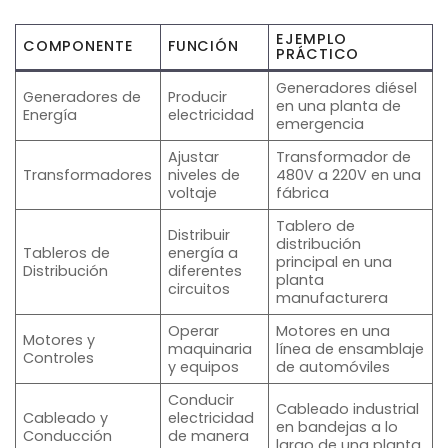
EJEMPLO
COMPONENTE
FUNCIÓN
PRÁCTICO
Generadores diésel
Generadores de
Producir
en una planta de
Energía
electricidad
emergencia
Ajustar
Transformador de
Transformadores
niveles de
480V a 220V en una
voltaje
fábrica
Tablero de
Distribuir
distribución
Tableros de
energía a
principal en una
Distribución
diferentes
planta
circuitos
manufacturera
Operar
Motores en una
Motores y
maquinaria
línea de ensamblaje
Controles
y equipos
de automóviles
Conducir
Cableado industrial
Cableado y
electricidad
en bandejas a lo
Conducción
de manera
largo de una planta