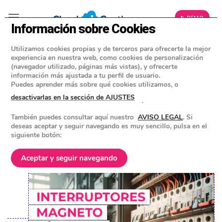
▶ DEMO
Información sobre Cookies
Utilizamos cookies propias y de terceros para ofrecerte la mejor
»
BLOG
experiencia en nuestra web, como cookies de personalización
EMPRESAS INSTALADORAS Y MANTENEDORAS
(navegador utilizado, páginas más vistas), y ofrecerte
información más ajustada a tu perfil de usuario.
Interruptores magnetotérmicos:
Puedes aprender más sobre qué cookies utilizamos, o
instalación, cálculos, ejemplos y
desactivarlas en la sección de AJUSTES
.
tipos
También puedes consultar aquí nuestro
AVISO LEGAL
. Si
deseas aceptar y seguir navegando es muy sencillo, pulsa en el
siguiente botón:
POSTED ON
10 JUNIO 2024
BY
EQUIPO DE CLOUD GESTION
Aceptar y seguir navegando