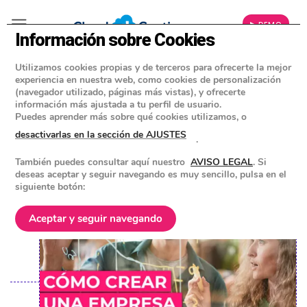
▶ DEMO
Información sobre Cookies
Utilizamos cookies propias y de terceros para ofrecerte la mejor
»
BLOG
experiencia en nuestra web, como cookies de personalización
CONSEJOS Y HERRAMIENTAS PARA EMPRESAS
(navegador utilizado, páginas más vistas), y ofrecerte
información más ajustada a tu perfil de usuario.
Cómo crear una empresa en
Puedes aprender más sobre qué cookies utilizamos, o
España y no fracasar en el intento
desactivarlas en la sección de AJUSTES
.
También puedes consultar aquí nuestro
AVISO LEGAL
. Si
POSTED ON
11 DICIEMBRE 2024
BY
EQUIPO DE CLOUD GESTION
deseas aceptar y seguir navegando es muy sencillo, pulsa en el
siguiente botón:
Aceptar y seguir navegando