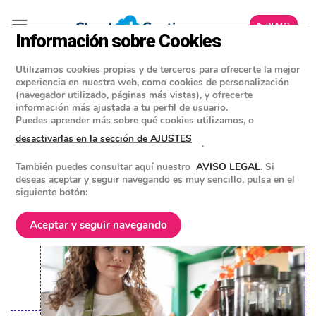
▶ DEMO
Información sobre Cookies
Utilizamos cookies propias y de terceros para ofrecerte la mejor
»
BLOG
experiencia en nuestra web, como cookies de personalización
CONSEJOS Y HERRAMIENTAS PARA EMPRESAS
(navegador utilizado, páginas más vistas), y ofrecerte
información más ajustada a tu perfil de usuario.
Microempresa: Qué es,
Puedes aprender más sobre qué cookies utilizamos, o
características y cómo hacerla
desactivarlas en la sección de AJUSTES
.
crecer
También puedes consultar aquí nuestro
AVISO LEGAL
. Si
deseas aceptar y seguir navegando es muy sencillo, pulsa en el
siguiente botón:
POSTED ON
30 DICIEMBRE 2024
BY
EQUIPO DE CLOUD GESTION
Aceptar y seguir navegando