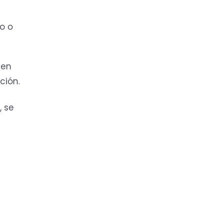
o o
cen
ción.
, se