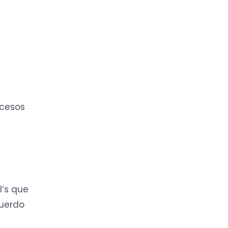
ocesos
I’s que
cuerdo