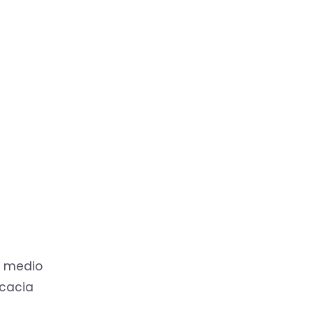
r medio
icacia