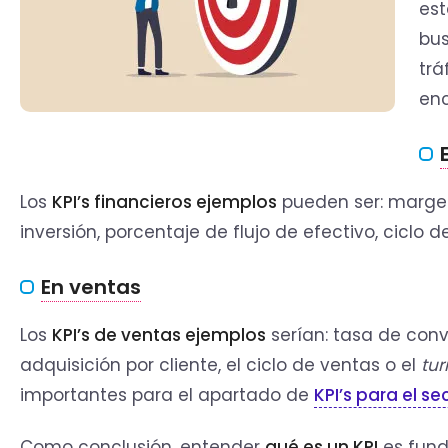
est
bu
trá
enc
Los
KPI’s
financieros ejemplos
pueden ser: margen
inversión, porcentaje de flujo de efectivo, ciclo d
En ventas
Los
KPI’s de ventas ejemplos
serían: tasa de conv
adquisición por cliente, el ciclo de ventas o el
tur
importantes para el apartado de
KPI’s para el sec
Como conclusión, entender
qué es un KPI
es fund