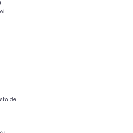
a
el
osto de
ar