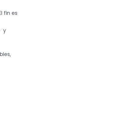
 fin es
y
bles,