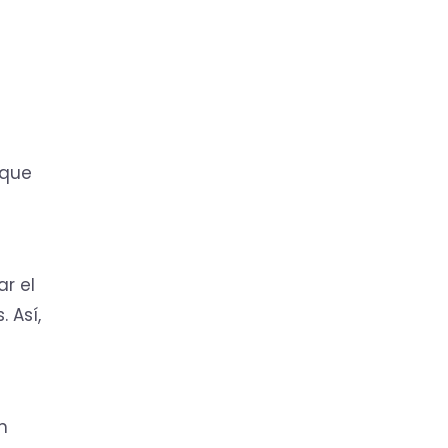
s
 que
ar el
 Así,
n