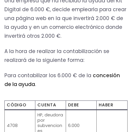
Una empresa que ha recibido la ayuda del Kit
Digital de 6.000 €, decide emplearla para crear
una página web en la que invertirá 2.000 € de
la ayuda y en un comercio electrónico donde
invertirá otros 2.000 €.
A la hora de realizar la contabilización se
realizará de la siguiente forma:
Para contabilizar los 6.000 € de la
concesión
de la ayuda
.
CÓDIGO
CUENTA
DEBE
HABER
HP, deudora
por
4708
subvencion
6.000
es