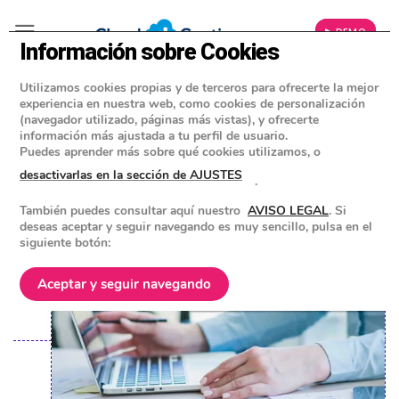
▶ DEMO
Información sobre Cookies
Utilizamos cookies propias y de terceros para ofrecerte la mejor
»
BLOG
experiencia en nuestra web, como cookies de personalización
CONSEJOS Y HERRAMIENTAS PARA EMPRESAS
(navegador utilizado, páginas más vistas), y ofrecerte
información más ajustada a tu perfil de usuario.
Cómo contabilizar el Kit Digital
Puedes aprender más sobre qué cookies utilizamos, o
desactivarlas en la sección de AJUSTES
.
POSTED ON
2 SEPTIEMBRE 2024
BY
EQUIPO DE CLOUD GESTION
También puedes consultar aquí nuestro
AVISO LEGAL
. Si
deseas aceptar y seguir navegando es muy sencillo, pulsa en el
siguiente botón:
Aceptar y seguir navegando