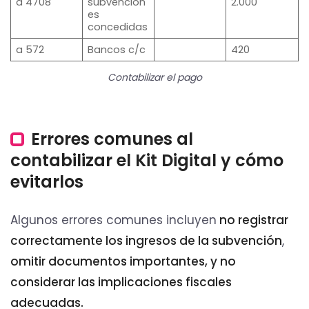
a 4708
subvencion
2.000
es
concedidas
a 572
Bancos c/c
420
Contabilizar el pago
Errores comunes al
contabilizar el Kit Digital y cómo
evitarlos
Algunos errores comunes incluyen
no registrar
correctamente los ingresos de la subvención
,
omitir documentos importantes, y no
considerar las implicaciones fiscales
adecuadas.