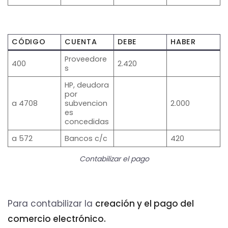
CÓDIGO
CUENTA
DEBE
HABER
Proveedore
400
2.420
s
HP, deudora
por
a 4708
subvencion
2.000
es
concedidas
a 572
Bancos c/c
420
Contabilizar el pago
Para contabilizar la
creación y el pago del
comercio electrónico.