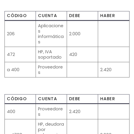
CÓDIGO
CUENTA
DEBE
HABER
Aplicacione
s
206
2.000
informática
s
HP, IVA
472
420
soportado
Proveedore
a 400
2.420
s
CÓDIGO
CUENTA
DEBE
HABER
Proveedore
400
2.420
s
HP, deudora
por