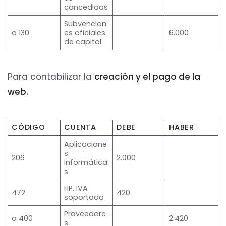
concedidas
Subvencion
a 130
es oficiales
6.000
de capital
Para contabilizar la
creación y el pago de la
web.
CÓDIGO
CUENTA
DEBE
HABER
Aplicacione
s
206
2.000
informática
s
HP, IVA
472
420
soportado
Proveedore
a 400
2.420
s